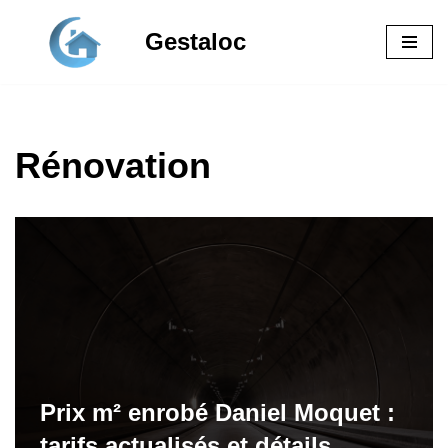
Gestaloc
Aller
au
contenu
Rénovation
Prix m² enrobé Daniel Moquet :
tarifs actualisés et détails