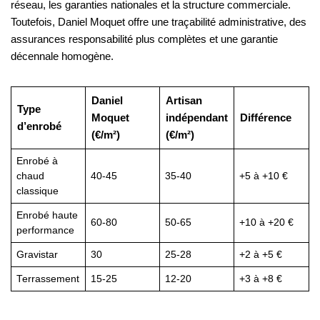
réseau, les garanties nationales et la structure commerciale.
Toutefois, Daniel Moquet offre une traçabilité administrative, des
assurances responsabilité plus complètes et une garantie
décennale homogène.
Daniel
Artisan
Type
Moquet
indépendant
Différence
d’enrobé
(€/m²)
(€/m²)
Enrobé à
chaud
40-45
35-40
+5 à +10 €
classique
Enrobé haute
60-80
50-65
+10 à +20 €
performance
Gravistar
30
25-28
+2 à +5 €
Terrassement
15-25
12-20
+3 à +8 €