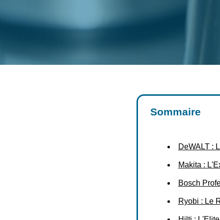
Sommaire
DeWALT : La
Makita : L'
Bosch Profe
Ryobi : Le 
Hilti : L'Eli