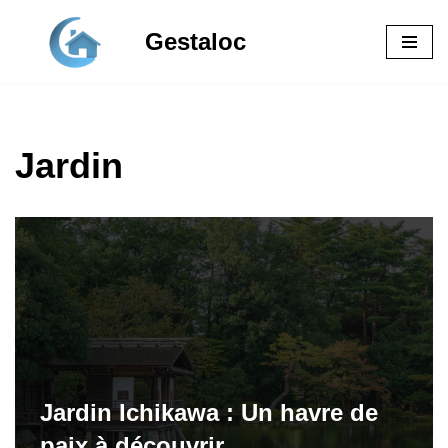
Gestaloc
Aller
au
contenu
Jardin
Jardin Ichikawa : Un havre de
paix à découvrir