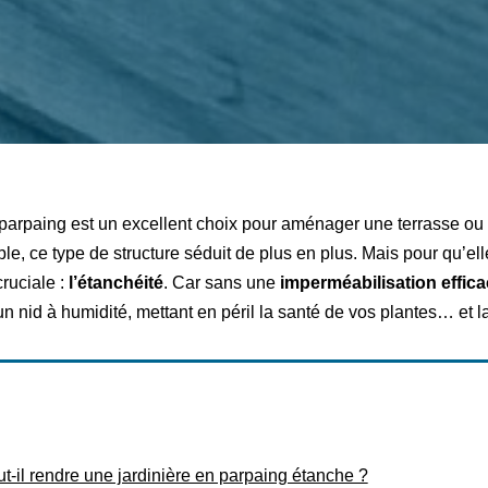
parpaing est un excellent choix pour aménager une terrasse ou u
le, ce type de structure séduit de plus en plus. Mais pour qu’el
cruciale :
l’étanchéité
. Car sans une
imperméabilisation effic
un nid à humidité, mettant en péril la santé de vos plantes… et la
t-il rendre une jardinière en parpaing étanche ?