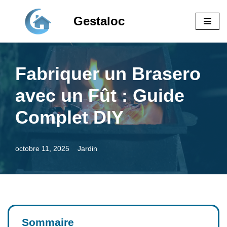
Gestaloc
Aller
au
contenu
Fabriquer un Brasero
avec un Fût : Guide
Complet DIY
octobre 11, 2025
Jardin
Sommaire