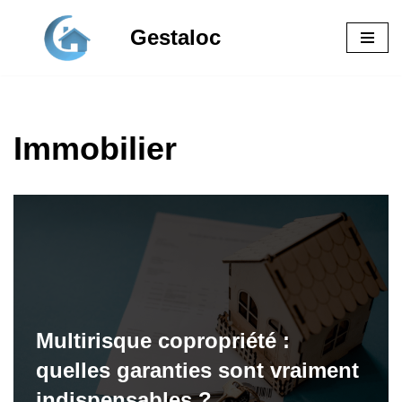
Gestaloc
Aller
au
contenu
Immobilier
Multirisque copropriété :
quelles garanties sont vraiment
indispensables ?