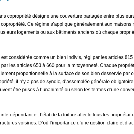
s copropriété désigne une couverture partagée entre plusieurs 
e copropriété. Ce régime s’applique généralement aux maisons
lusieurs logements ou aux bâtiments anciens où chaque proprié
e est considérée comme un bien indivis, régi par les articles 81
 ou par les articles 653 à 660 pour la mitoyenneté. Chaque proprié
ralement proportionnelle à la surface de son bien desservie par c
priété, il n’y a pas de syndic, d’assemblée générale obligatoire 
uvent être prises à l’unanimité ou selon les termes d’une conve
interdépendance : l’état de la toiture affecte tous les propriétair
ctures voisines. D’où l’importance d’une gestion claire et d’ac