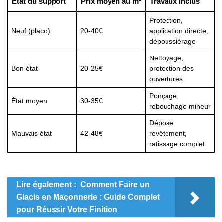
État du support
Prix moyen au m²
Travaux inclus
Protection,
Neuf (placo)
20-40€
application directe,
dépoussiérage
Nettoyage,
Bon état
20-25€
protection des
ouvertures
Ponçage,
État moyen
30-35€
rebouchage mineur
Dépose
Mauvais état
42-48€
revêtement,
ratissage complet
Lire également :
Comment Faire un
Glacis en Maçonnerie : Guide Complet
pour Réussir Votre Finition