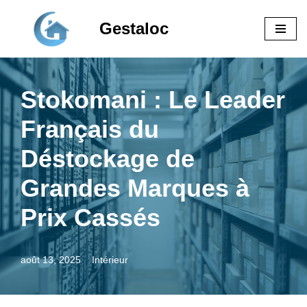
Gestaloc
Aller
au
contenu
Stokomani : Le Leader
Français du
Déstockage de
Grandes Marques à
Prix Cassés
août 13, 2025
Intérieur