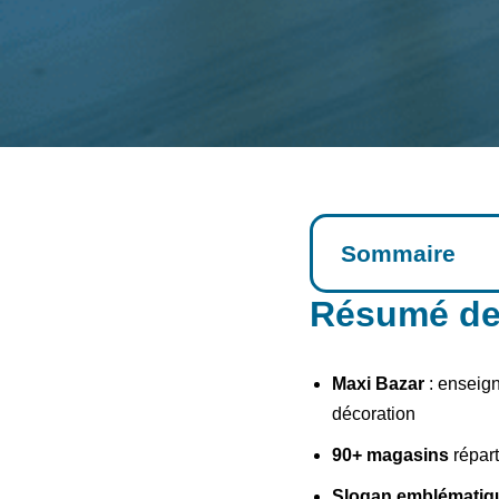
Sommaire
Résumé de l
Maxi Bazar
: enseign
décoration
90+ magasins
répart
Slogan emblématiq