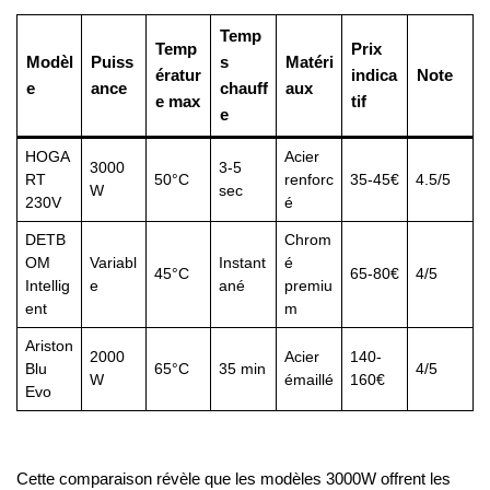
Temp
Temp
Prix
Modèl
Puiss
s
Matéri
ératur
indica
Note
e
ance
chauff
aux
e max
tif
e
HOGA
Acier
3000
3-5
RT
50°C
renforc
35-45€
4.5/5
W
sec
230V
é
DETB
Chrom
OM
Variabl
Instant
é
45°C
65-80€
4/5
Intellig
e
ané
premiu
ent
m
Ariston
2000
Acier
140-
Blu
65°C
35 min
4/5
W
émaillé
160€
Evo
Cette comparaison révèle que les modèles 3000W offrent les