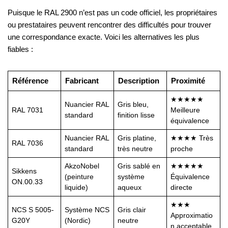
Puisque le RAL 2900 n’est pas un code officiel, les propriétaires
ou prestataires peuvent rencontrer des difficultés pour trouver
une correspondance exacte. Voici les alternatives les plus
fiables :
Référence
Fabricant
Description
Proximité
★★★★★
Nuancier RAL
Gris bleu,
RAL 7031
Meilleure
standard
finition lisse
équivalence
Nuancier RAL
Gris platine,
★★★★ Très
RAL 7036
standard
très neutre
proche
AkzoNobel
Gris sablé en
★★★★★
Sikkens
(peinture
système
Équivalence
ON.00.33
liquide)
aqueux
directe
★★★
NCS S 5005-
Système NCS
Gris clair
Approximatio
G20Y
(Nordic)
neutre
n acceptable