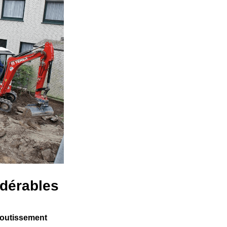
idérables
boutissement