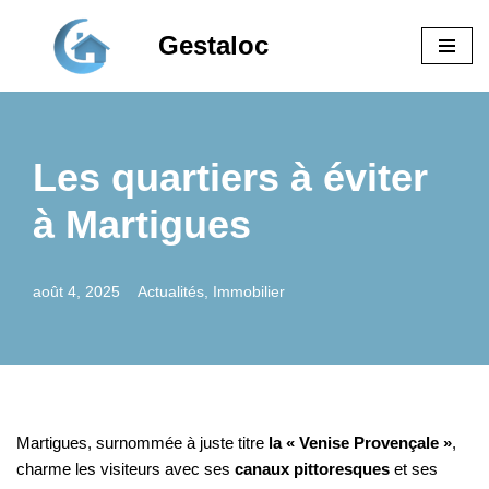
Gestaloc
Aller
au
contenu
Les quartiers à éviter
à Martigues
août 4, 2025
Actualités
,
Immobilier
Martigues, surnommée à juste titre
la « Venise Provençale »
,
charme les visiteurs avec ses
canaux pittoresques
et ses