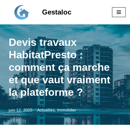
Gestaloc
Aller
au
contenu
Devis travaux
HabitatPresto :
comment ça marche
et que vaut vraiment
la plateforme ?
juin 12, 2025
Actualités
,
Immobilier