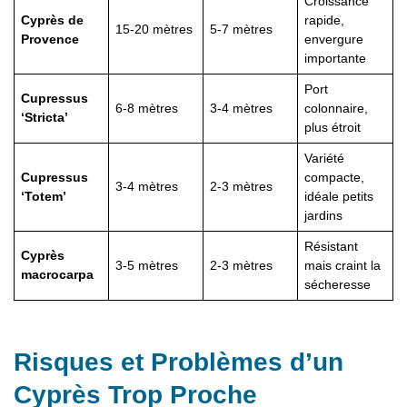
Croissance
Cyprès de
rapide,
15-20 mètres
5-7 mètres
Provence
envergure
importante
Port
Cupressus
6-8 mètres
3-4 mètres
colonnaire,
‘Stricta’
plus étroit
Variété
Cupressus
compacte,
3-4 mètres
2-3 mètres
‘Totem’
idéale petits
jardins
Résistant
Cyprès
3-5 mètres
2-3 mètres
mais craint la
macrocarpa
sécheresse
Risques et Problèmes d’un
Cyprès Trop Proche